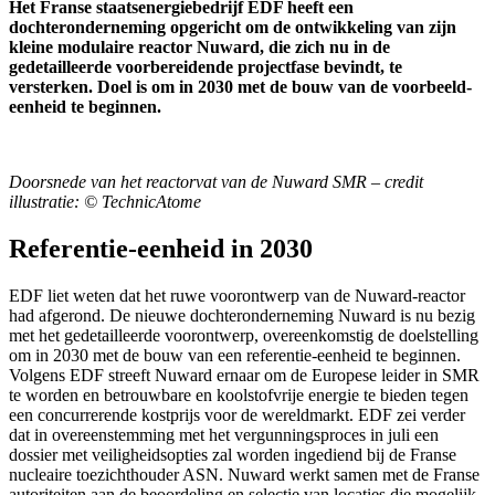
Het Franse staatsenergiebedrijf EDF heeft een
dochteronderneming opgericht om de ontwikkeling van zijn
kleine modulaire reactor Nuward, die zich nu in de
gedetailleerde voorbereidende projectfase bevindt, te
versterken. Doel is om in 2030 met de bouw van de voorbeeld-
eenheid te beginnen.
Doorsnede van het reactorvat van de Nuward SMR – credit
illustratie: © TechnicAtome
Referentie-eenheid in 2030
EDF liet weten dat het ruwe voorontwerp van de Nuward-reactor
had afgerond. De nieuwe dochteronderneming Nuward is nu bezig
met het gedetailleerde voorontwerp, overeenkomstig de doelstelling
om in 2030 met de bouw van een referentie-eenheid te beginnen.
Volgens EDF streeft Nuward ernaar om de Europese leider in SMR
te worden en betrouwbare en koolstofvrije energie te bieden tegen
een concurrerende kostprijs voor de wereldmarkt. EDF zei verder
dat in overeenstemming met het vergunningsproces in juli een
dossier met veiligheidsopties zal worden ingediend bij de Franse
nucleaire toezichthouder ASN. Nuward werkt samen met de Franse
autoriteiten aan de beoordeling en selectie van locaties die mogelijk