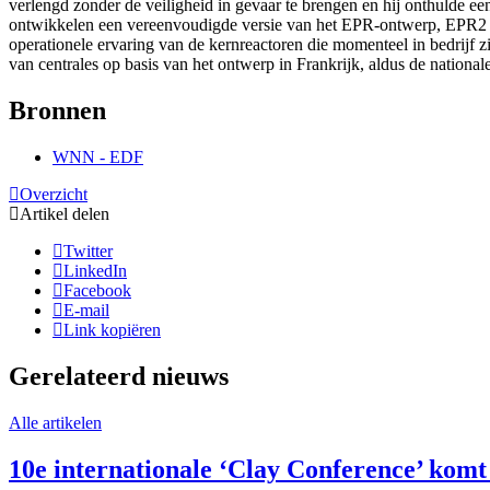
verlengd zonder de veiligheid in gevaar te brengen en hij onthulde
ontwikkelen een vereenvoudigde versie van het EPR-ontwerp, EPR2 ge
operationele ervaring van de kernreactoren die momenteel in bedrij
van centrales op basis van het ontwerp in Frankrijk, aldus de nationa
Bronnen
WNN - EDF
Overzicht
Artikel delen
Twitter
LinkedIn
Facebook
E-mail
Link kopiëren
Gerelateerd nieuws
Alle artikelen
10e internationale ‘Clay Conference’ komt