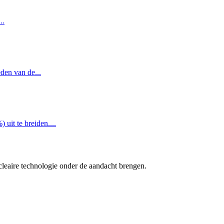
..
den van de...
it te breiden....
cleaire technologie onder de aandacht brengen.