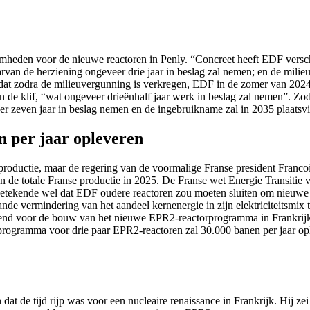
eden voor de nieuwe reactoren in Penly. “Concreet heeft EDF verschil
rvan de herziening ongeveer drie jaar in beslag zal nemen; en de milieu
e dat zodra de milieuvergunning is verkregen, EDF in de zomer van 2
e klif, “wat ongeveer drieënhalf jaar werk in beslag zal nemen”. Zodra 
er zeven jaar in beslag nemen en de ingebruikname zal in 2035 plaatsv
n per jaar opleveren
sproductie, maar de regering van de voormalige Franse president Franco
n de totale Franse productie in 2025. De Franse wet Energie Transiti
r betekende wel dat EDF oudere reactoren zou moeten sluiten om nieuwe
de vermindering van het aandeel kernenergie in zijn elektriciteitsmix to
diend voor de bouw van het nieuwe EPR2-reactorprogramma in Frankrijk
 programma voor drie paar EPR2-reactoren zal 30.000 banen per jaar op
 de tijd rijp was voor een nucleaire renaissance in Frankrijk. Hij zei