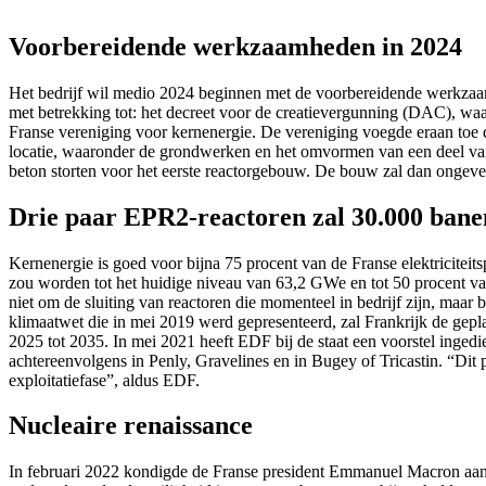
Voorbereidende werkzaamheden in 2024
Het bedrijf wil medio 2024 beginnen met de voorbereidende werkzaamh
met betrekking tot: het decreet voor de creatievergunning (DAC), waa
Franse vereniging voor kernenergie. De vereniging voegde eraan to
locatie, waaronder de grondwerken en het omvormen van een deel van d
beton storten voor het eerste reactorgebouw. De bouw zal dan ongeve
Drie paar EPR2-reactoren zal 30.000 bane
Kernenergie is goed voor bijna 75 procent van de Franse elektriciteit
zou worden tot het huidige niveau van 63,2 GWe en tot 50 procent va
niet om de sluiting van reactoren die momenteel in bedrijf zijn, maa
klimaatwet die in mei 2019 werd gepresenteerd, zal Frankrijk de geplan
2025 tot 2035. In mei 2021 heeft EDF bij de staat een voorstel inge
achtereenvolgens in Penly, Gravelines en in Bugey of Tricastin. “Dit
exploitatiefase”, aldus EDF.
Nucleaire renaissance
In februari 2022 kondigde de Franse president Emmanuel Macron aan dat