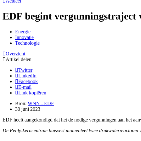
Actueel
EDF begint vergunningstraject v
Energie
Innovatie
Technologie
Overzicht
Artikel delen
Twitter
LinkedIn
Facebook
E-mail
Link kopiëren
Bron:
WNN - EDF
30 juni 2023
EDF heeft aangekondigd dat het de nodige vergunningen aan het aanv
De Penly-kerncentrale huisvest momenteel twee drukwaterreactore