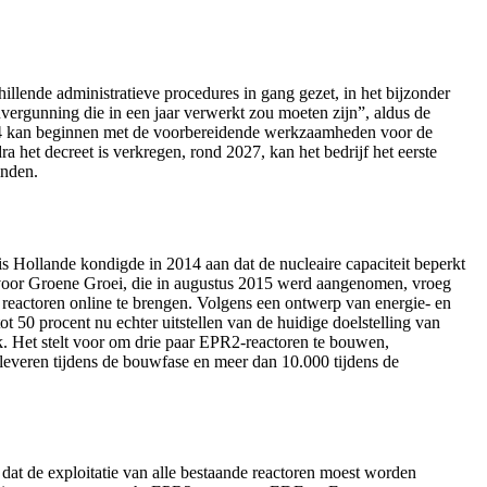
lende administratieve procedures in gang gezet, in het bijzonder
vergunning die in een jaar verwerkt zou moeten zijn”, aldus de
024 kan beginnen met de voorbereidende werkzaamheden voor de
het decreet is verkregen, rond 2027, kan het bedrijf het eerste
inden.
is Hollande kondigde in 2014 aan dat de nucleaire capaciteit beperkt
e voor Groene Groei, die in augustus 2015 werd aangenomen, vroeg
 reactoren online te brengen. Volgens een ontwerp van energie- en
t 50 procent nu echter uitstellen van de huidige doelstelling van
. Het stelt voor om drie paar EPR2-reactoren te bouwen,
leveren tijdens de bouwfase en meer dan 10.000 tijdens de
 dat de exploitatie van alle bestaande reactoren moest worden