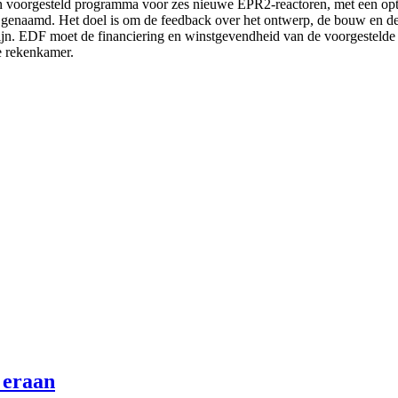
 een voorgesteld programma voor zes nieuwe EPR2-reactoren, met een 
naamd. Het doel is om de feedback over het ontwerp, de bouw en de inb
f zijn. EDF moet de financiering en winstgevendheid van de voorgeste
le rekenkamer.
 eraan