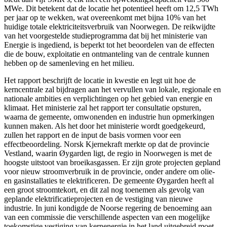
MWe. Dit betekent dat de locatie het potentieel heeft om 12,5 TWh
per jaar op te wekken, wat overeenkomt met bijna 10% van het
huidige totale elektriciteitsverbruik van Noorwegen. De reikwijdte
van het voorgestelde studieprogramma dat bij het ministerie van
Energie is ingediend, is beperkt tot het beoordelen van de effecten
die de bouw, exploitatie en ontmanteling van de centrale kunnen
hebben op de samenleving en het milieu.
Het rapport beschrijft de locatie in kwestie en legt uit hoe de
kerncentrale zal bijdragen aan het vervullen van lokale, regionale en
nationale ambities en verplichtingen op het gebied van energie en
klimaat. Het ministerie zal het rapport ter consultatie opsturen,
waarna de gemeente, omwonenden en industrie hun opmerkingen
kunnen maken. Als het door het ministerie wordt goedgekeurd,
zullen het rapport en de input de basis vormen voor een
effectbeoordeling. Norsk Kjernekraft merkte op dat de provincie
Vestland, waarin Øygarden ligt, de regio in Noorwegen is met de
hoogste uitstoot van broeikasgassen. Er zijn grote projecten gepland
voor nieuw stroomverbruik in de provincie, onder andere om olie-
en gasinstallaties te elektrificeren. De gemeente Øygarden heeft al
een groot stroomtekort, en dit zal nog toenemen als gevolg van
geplande elektrificatieprojecten en de vestiging van nieuwe
industrie. In juni kondigde de Noorse regering de benoeming aan
van een commissie die verschillende aspecten van een mogelijke
toekomstige vestiging van kernenergie in het land uitgebreid moet