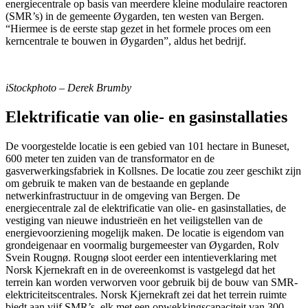
energiecentrale op basis van meerdere kleine modulaire reactoren
(SMR’s) in de gemeente Øygarden, ten westen van Bergen.
“Hiermee is de eerste stap gezet in het formele proces om een
kerncentrale te bouwen in Øygarden”, aldus het bedrijf.
iStockphoto – Derek Brumby
Elektrificatie van olie- en gasinstallaties
De voorgestelde locatie is een gebied van 101 hectare in Buneset,
600 meter ten zuiden van de transformator en de
gasverwerkingsfabriek in Kollsnes. De locatie zou zeer geschikt zijn
om gebruik te maken van de bestaande en geplande
netwerkinfrastructuur in de omgeving van Bergen. De
energiecentrale zal de elektrificatie van olie- en gasinstallaties, de
vestiging van nieuwe industrieën en het veiligstellen van de
energievoorziening mogelijk maken. De locatie is eigendom van
grondeigenaar en voormalig burgemeester van Øygarden, Rolv
Svein Rougnø. Rougnø sloot eerder een intentieverklaring met
Norsk Kjernekraft en in de overeenkomst is vastgelegd dat het
terrein kan worden verworven voor gebruik bij de bouw van SMR-
elektriciteitscentrales. Norsk Kjernekraft zei dat het terrein ruimte
biedt aan vijf SMR’s, elk met een opwekkingscapaciteit van 300