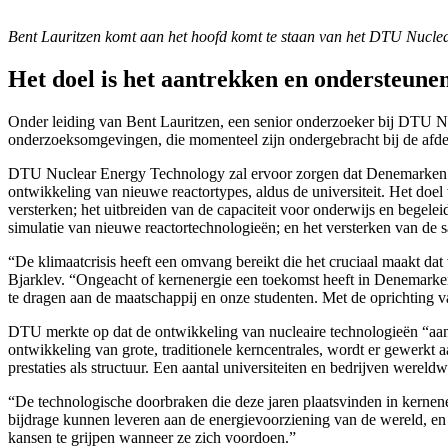
Bent Lauritzen komt aan het hoofd komt te staan van het DTU Nucl
Het doel is het aantrekken en ondersteune
Onder leiding van Bent Lauritzen, een senior onderzoeker bij DTU 
onderzoeksomgevingen, die momenteel zijn ondergebracht bij de 
DTU Nuclear Energy Technology zal ervoor zorgen dat Denemarken ove
ontwikkeling van nieuwe reactortypes, aldus de universiteit. Het doe
versterken; het uitbreiden van de capaciteit voor onderwijs en begele
simulatie van nieuwe reactortechnologieën; en het versterken van de
“De klimaatcrisis heeft een omvang bereikt die het cruciaal maakt da
Bjarklev. “Ongeacht of kernenergie een toekomst heeft in Denemarke
te dragen aan de maatschappij en onze studenten. Met de oprichting v
DTU merkte op dat de ontwikkeling van nucleaire technologieën “aanz
ontwikkeling van grote, traditionele kerncentrales, wordt er gewerkt 
prestaties als structuur. Een aantal universiteiten en bedrijven wer
“De technologische doorbraken die deze jaren plaatsvinden in kernene
bijdrage kunnen leveren aan de energievoorziening van de wereld, en o
kansen te grijpen wanneer ze zich voordoen.”