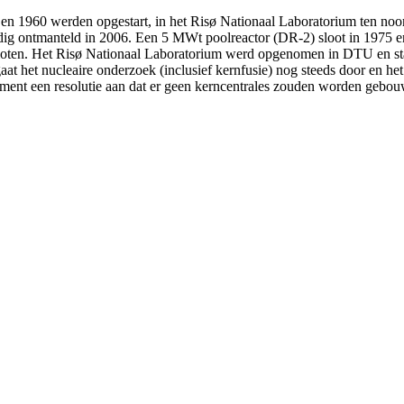
 en 1960 werden opgestart, in het Risø Nationaal Laboratorium ten no
edig ontmanteld in 2006. Een 5 MWt poolreactor (DR-2) sloot in 1975
esloten. Het Risø Nationaal Laboratorium werd opgenomen in DTU en s
gaat het nucleaire onderzoek (inclusief kernfusie) nog steeds door en h
ement een resolutie aan dat er geen kerncentrales zouden worden gebou