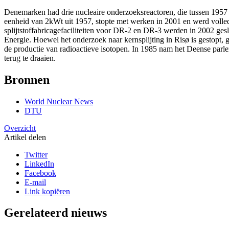
Denemarken had drie nucleaire onderzoeksreactoren, die tussen 1957
eenheid van 2kWt uit 1957, stopte met werken in 2001 en werd voll
splijtstoffabricagefaciliteiten voor DR-2 en DR-3 werden in 2002 g
Energie. Hoewel het onderzoek naar kernsplijting in Risø is gestopt, 
de productie van radioactieve isotopen. In 1985 nam het Deense parl
terug te draaien.
Bronnen
World Nuclear News
DTU
Overzicht
Artikel delen
Twitter
LinkedIn
Facebook
E-mail
Link kopiëren
Gerelateerd nieuws