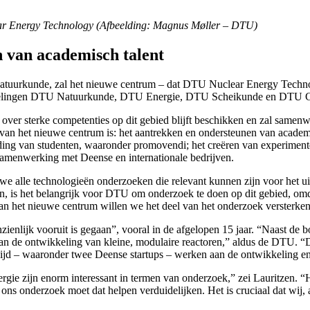
ear Energy Technology (Afbeelding: Magnus Møller – DTU)
n van academisch talent
Natuurkunde, zal het nieuwe centrum – dat DTU Nuclear Energy Technol
afdelingen DTU Natuurkunde, DTU Energie, DTU Scheikunde en DTU Co
r sterke competenties op dit gebied blijft beschikken en zal samenwe
l van het nieuwe centrum is: het aantrekken en ondersteunen van acade
iding van studenten, waaronder promovendi; het creëren van experimentel
 samenwerking met Deense en internationale bedrijven.
t we alle technologieën onderzoeken die relevant kunnen zijn voor het u
n, is het belangrijk voor DTU om onderzoek te doen op dit gebied, om
an het nieuwe centrum willen we het deel van het onderzoek versterken 
ienlijk vooruit is gegaan”, vooral in de afgelopen 15 jaar. “Naast de
aan de ontwikkeling van kleine, modulaire reactoren,” aldus de DTU. “De
eldwijd – waaronder twee Deense startups – werken aan de ontwikkeling e
rgie zijn enorm interessant in termen van onderzoek,” zei Lauritzen. “
ns onderzoek moet dat helpen verduidelijken. Het is cruciaal dat wij, a