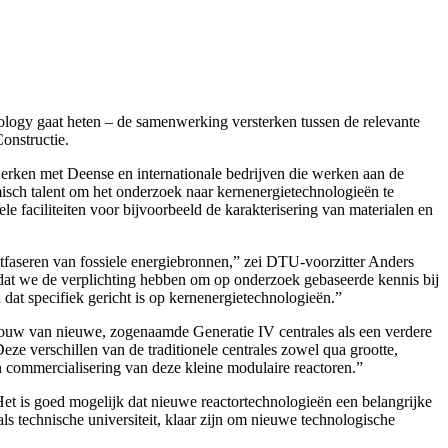
ogy gaat heten – de samenwerking versterken tussen de relevante
nstructie.
rken met Deense en internationale bedrijven die werken aan de
misch talent om het onderzoek naar kernenergietechnologieën te
e faciliteiten voor bijvoorbeeld de karakterisering van materialen en
itfaseren van fossiele energiebronnen,” zei DTU-voorzitter Anders
dat we de verplichting hebben om op onderzoek gebaseerde kennis bij
dat specifiek gericht is op kernenergietechnologieën.”
 bouw van nieuwe, zogenaamde Generatie IV centrales als een verdere
ze verschillen van de traditionele centrales zowel qua grootte,
n commercialisering van deze kleine modulaire reactoren.”
Het is goed mogelijk dat nieuwe reactortechnologieën een belangrijke
ls technische universiteit, klaar zijn om nieuwe technologische