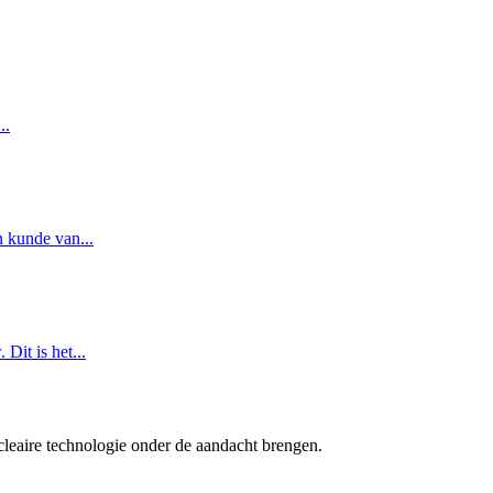
..
n kunde van...
Dit is het...
cleaire technologie onder de aandacht brengen.