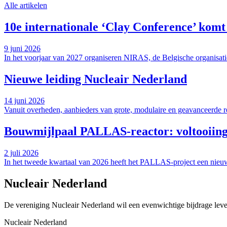
Alle artikelen
10e internationale ‘Clay Conference’ komt
9 juni 2026
In het voorjaar van 2027 organiseren NIRAS, de Belgische organisati
Nieuwe leiding Nucleair Nederland
14 juni 2026
Vanuit overheden, aanbieders van grote, modulaire en geavanceerde rea
Bouwmijlpaal PALLAS-reactor: voltooiing 
2 juli 2026
In het tweede kwartaal van 2026 heeft het PALLAS-project een nieuwe 
Nucleair Nederland
De vereniging Nucleair Nederland wil een evenwichtige bijdrage lever
Nucleair Nederland