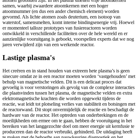
atomen gebonden zijn. In het plasma smelten vrije atoomkernen
samen, waarbij zwaardere atoomkernen met een hoger
atoomnummer (en dus een ander chemisch element) worden
gevormd. Als lichte atomen zoals deuterium, een isotoop van
waterstof, samensmelten, komt interne bindingsenergie vrij. Hoewel
er momenteel talloze prototypes van fusiereactoren worden
ontwikkeld in verschillende faciliteiten over de hele wereld en er
aanzienlijke vooruitgang is geboekt, voorspellen experts dat we nog
jaren verwijderd zijn van een werkende reactor.
Lastige plasma's
Het creëren en in stand houden van extreem hete plasma’s is geen
sinecure omdat ze in een reactor moeten worden ‘vastgehouden’ met
behulp van magnetische velden. Dit is een delicaat proces dat
gevoelig is voor verstoringen als gevolg van de complexe interacties
die plaatsvinden tussen het plasma, de magnetische velden en extra
elektromagnetische krachten die worden opgewekt tijdens de
reactie, wat leidt tot plotseling verlies van stabiliteit en botsingen met
de reactorwand. Dit stopt onvermijdelijk de reactie en beschadigt de
hardware van de reactor. Het optreden van onderbrekingen en de
moeilijkheden om ermee om te gaan, hebben de vooruitgang in het
bereiken van het langgezochte doel om meer energie uit kernfusie te
produceren dan de reactor verbruikt, gehinderd. De uitdaging heeft
te maken met de behoefte aan nauwkeurige diagnostiek en het