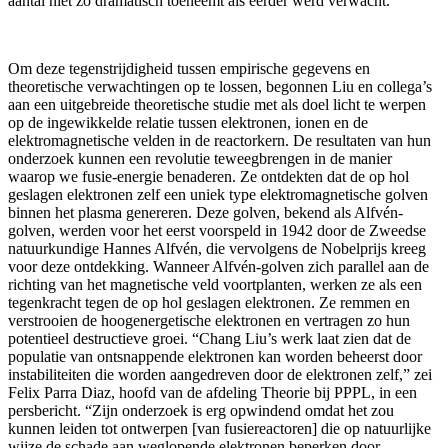
aantal niet zo dramatisch toeneemt als eerder werd verwacht.
Om deze tegenstrijdigheid tussen empirische gegevens en
theoretische verwachtingen op te lossen, begonnen Liu en collega’s
aan een uitgebreide theoretische studie met als doel licht te werpen
op de ingewikkelde relatie tussen elektronen, ionen en de
elektromagnetische velden in de reactorkern. De resultaten van hun
onderzoek kunnen een revolutie teweegbrengen in de manier
waarop we fusie-energie benaderen. Ze ontdekten dat de op hol
geslagen elektronen zelf een uniek type elektromagnetische golven
binnen het plasma genereren. Deze golven, bekend als Alfvén-
golven, werden voor het eerst voorspeld in 1942 door de Zweedse
natuurkundige Hannes Alfvén, die vervolgens de Nobelprijs kreeg
voor deze ontdekking. Wanneer Alfvén-golven zich parallel aan de
richting van het magnetische veld voortplanten, werken ze als een
tegenkracht tegen de op hol geslagen elektronen. Ze remmen en
verstrooien de hoogenergetische elektronen en vertragen zo hun
potentieel destructieve groei. “Chang Liu’s werk laat zien dat de
populatie van ontsnappende elektronen kan worden beheerst door
instabiliteiten die worden aangedreven door de elektronen zelf,” zei
Felix Parra Diaz, hoofd van de afdeling Theorie bij PPPL, in een
persbericht. “Zijn onderzoek is erg opwindend omdat het zou
kunnen leiden tot ontwerpen [van fusiereactoren] die op natuurlijke
wijze de schade aan weglopende elektronen beperken door