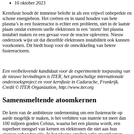
10 oktober 2023
Kernfusie houdt de immense belofte in als een vrijwel onbeperkte en
schone energiebron. Het creëren en in stand houden van hete
plasma’s in een fusiereactor is echter een probleem, niet in de laatste
plaats omdat extreem snelle elektronen in een ‘storm’ het plasma
instabiel maken en een gevaar voor de reactor opleveren. Nieuw
onderzoek wijst uit dat diezelfde elektronen instabiliteit ook kunnen
voorkomen. Dit biedt hoop voor de ontwikkeling van betere
fusiereactoren.
Een veelbelovende kandidaat voor de experimentele toepassing van
de nieuwe bevindingen is ITER, het grootschalige internationale
onderzoeksproject en voor kernfusie in Cadarache, Frankrijk.
Credit © ITER Organization, http://www.iter.org
Samensmeltende atoomkernen
De kern van de ambitieuze onderneming om een fusiereactie op
aarde mogelijk te maken, is het verhitten van materie tot meer dan
100 miljoen graden Celsius, waarna het een plasma wordt, een
superheet mengsel van kernen en elektronen die niet aan hun