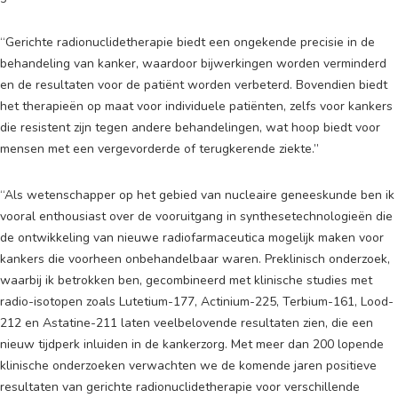
“Gerichte radionuclidetherapie biedt een ongekende precisie in de
behandeling van kanker, waardoor bijwerkingen worden verminderd
en de resultaten voor de patiënt worden verbeterd. Bovendien biedt
het therapieën op maat voor individuele patiënten, zelfs voor kankers
die resistent zijn tegen andere behandelingen, wat hoop biedt voor
mensen met een vergevorderde of terugkerende ziekte.”
“Als wetenschapper op het gebied van nucleaire geneeskunde ben ik
vooral enthousiast over de vooruitgang in synthesetechnologieën die
de ontwikkeling van nieuwe radiofarmaceutica mogelijk maken voor
kankers die voorheen onbehandelbaar waren. Preklinisch onderzoek,
waarbij ik betrokken ben, gecombineerd met klinische studies met
radio-isotopen zoals Lutetium-177, Actinium-225, Terbium-161, Lood-
212 en Astatine-211 laten veelbelovende resultaten zien, die een
nieuw tijdperk inluiden in de kankerzorg. Met meer dan 200 lopende
klinische onderzoeken verwachten we de komende jaren positieve
resultaten van gerichte radionuclidetherapie voor verschillende