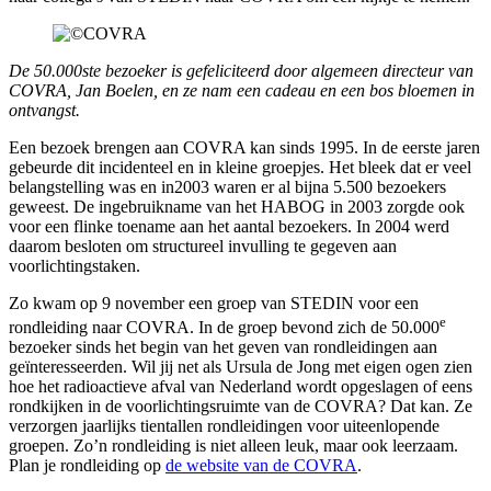
De 50.000ste bezoeker is gefeliciteerd door algemeen directeur van
COVRA, Jan Boelen, en ze nam een cadeau en een bos bloemen in
ontvangst.
Een bezoek brengen aan COVRA kan sinds 1995. In de eerste jaren
gebeurde dit incidenteel en in kleine groepjes. Het bleek dat er veel
belangstelling was en in2003 waren er al bijna 5.500 bezoekers
geweest. De ingebruikname van het HABOG in 2003 zorgde ook
voor een flinke toename aan het aantal bezoekers. In 2004 werd
daarom besloten om structureel invulling te gegeven aan
voorlichtingstaken.
Zo kwam op 9 november een groep van STEDIN voor een
e
rondleiding naar COVRA. In de groep bevond zich de 50.000
bezoeker sinds het begin van het geven van rondleidingen aan
geïnteresseerden. Wil jij net als Ursula de Jong met eigen ogen zien
hoe het radioactieve afval van Nederland wordt opgeslagen of eens
rondkijken in de voorlichtingsruimte van de COVRA? Dat kan. Ze
verzorgen jaarlijks tientallen rondleidingen voor uiteenlopende
groepen. Zo’n rondleiding is niet alleen leuk, maar ook leerzaam.
Plan je rondleiding op
de website van de COVRA
.