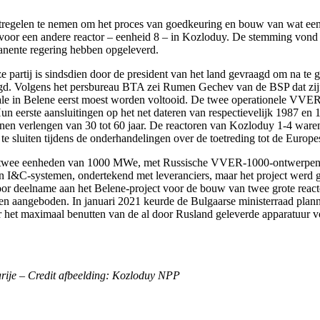
regelen te nemen om het proces van goedkeuring en bouw van wat eenh
 voor een andere reactor – eenheid 8 – in Kozloduy. De stemming vond 
manente regering hebben opgeleverd.
 partij is sindsdien door de president van het land gevraagd om na te g
laagd. Volgens het persbureau BTA zei Rumen Gechev van de BSP dat zijn
ale in Belene eerst moest worden voltooid. De twee operationele VVE
Hun eerste aansluitingen op het net dateren van respectievelijk 1987 en
nnen verlengen van 30 tot 60 jaar. De reactoren van Kozloduy 1-4 
 te sluiten tijdens de onderhandelingen over de toetreding tot de Europ
 van twee eenheden van 1000 MWe, met Russische VVER-1000-ontwerpe
n I&C-systemen, ondertekend met leveranciers, maar het project werd
oor deelname aan het Belene-project voor de bouw van twee grote reacto
den aangeboden. In januari 2021 keurde de Bulgaarse ministerraad plan
t maximaal benutten van de al door Rusland geleverde apparatuur voor
garije – Credit afbeelding: Kozloduy NPP