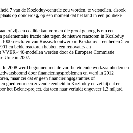
eid 7 van de Kozloduy-centrale zou worden, te versnellen, alsook
plaats op donderdag, op een moment dat het land in een politieke
aan of zij een coalitie kan vormen die groot genoeg is om een
 parlementaire fractie niet tegen de nieuwe reactoren in Kozloduy
R-1000-reactoren van Russisch ontwerp in Kozloduy – eenheden 5 en
 1991 en beide reactoren hebben een renovatie- en
waren VVER-440-modellen werden door de Europese Commissie
ese Unie in 2007.
n. In 2008 werd begonnen met de voorbereidende werkzaamheden en
 gedwarsboomd door financieringsproblemen en werd in 2012
ren, maar zei dat er geen financieringsgaranties of
nen goed voor een zevende eenheid in Kozloduy en zei hij dat er
 het Belene-project, dat toen naar verluidt ongeveer 1,3 miljard