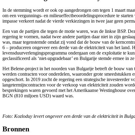
In de stemming wordt er ook op aangedrongen om tegen 1 maart maat
om een vergunnings- en milieueffectbeoordelingsprocedure te starten
impasse verkeert nadat de vierde verkiezingen in twee jaar geen per
Een van de partijen die tegen de motie waren, was de linkse BSP. Deze
regering te vormen, nadat twee andere partijen daar niet in zijn ges
was, maar tegenstemde omdat zij vond dat de bouw van de kerncentr
6 – produceren ongeveer een derde van de elektriciteit van het land. 
levensduurverlengingsprogramma ondergaan om de exploitatie te ku
geclassificeerd als ‘niet-upgradebaar’ en Bulgarije stemde ermee in ze
Het Belene-project in het noorden van Bulgarije betreft de bouw
werden contracten voor onderdelen, waaronder grote smeedstukken e
opgeschort. In 2019 zocht de regering een strategische investeerder v
langetermijncontracten voor de verkoop van elektriciteit zouden wor
besprekingen waren gevoerd met het Amerikaanse Westinghouse over he
BGN (810 miljoen USD) waard was.
Foto: Kozloduy levert ongeveer een derde van de elektriciteit in Bul
Bronnen