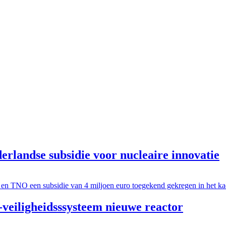
erlandse subsidie voor nucleaire innovatie
 TNO een subsidie van 4 miljoen euro toegekend gekregen in het k
iligheidsssysteem nieuwe reactor