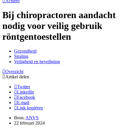
Actueel
Bij chiropractoren aandacht
nodig voor veilig gebruik
röntgentoestellen
Gezondheid
Straling
Veiligheid en beveiliging
Overzicht
Artikel delen
Twitter
LinkedIn
Facebook
E-mail
Link kopiëren
Bron:
ANVS
22 februari 2024