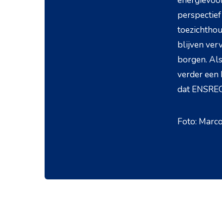
energievoor
perspectief
toezichthou
blijven verv
borgen. Als
verder een 
dat ENSREG
Foto: Mar