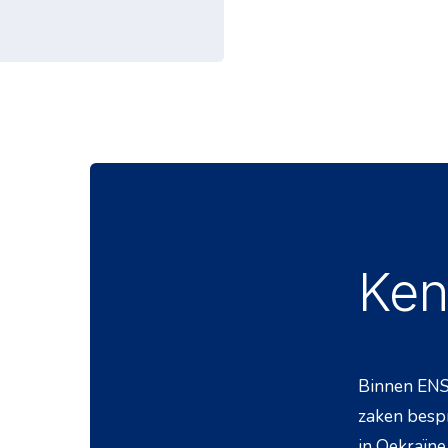
Ken
Binnen ENS
zaken bespr
in Oekraïne