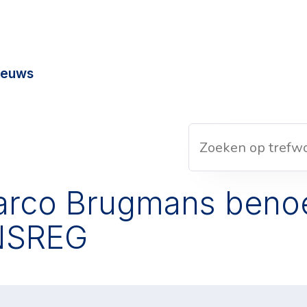
ieuws
arco Brugmans beno
ENSREG