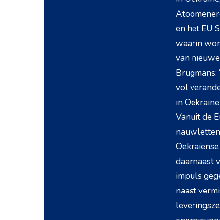
Atoomenerg
en het EU 
waarin word
van nieuwe 
Brugmans: “
vol verand
in Oekraïn
Vanuit de 
nauwletten
Oekraïense 
daarnaast v
impuls gege
naast vermi
leveringsze