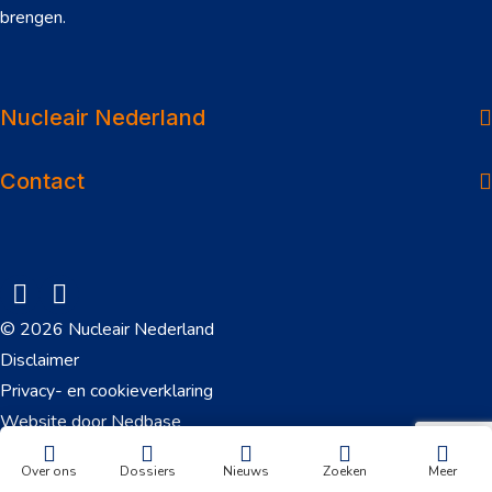
brengen.
Over ons
Dossiers
Nucleair Nederland
Nieuws
Contact
Veelgestelde vragen
Werken in de sector
Onderwerpen
© 2026 Nucleair Nederland
Downloads
Disclaimer
Privacy- en cookieverklaring
Contact
Website door
Nedbase
Over ons
Dossiers
Nieuws
Zoeken
Meer