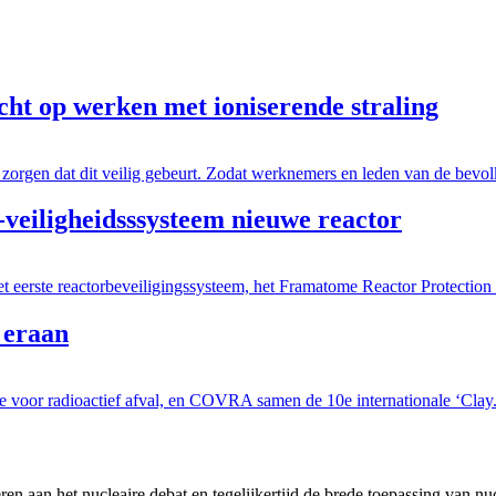
cht op werken met ioniserende straling
 zorgen dat dit veilig gebeurt. Zodat werknemers en leden van de bevol
iligheidsssysteem nieuwe reactor
eerste reactorbeveiligingssysteem, het Framatome Reactor Protection
 eraan
e voor radioactief afval, en COVRA samen de 10e internationale ‘Clay.
en aan het nucleaire debat en tegelijkertijd de brede toepassing van nu