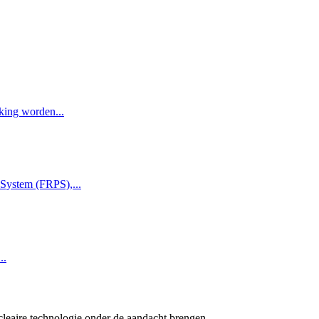
king worden...
 System (FRPS),...
..
cleaire technologie onder de aandacht brengen.