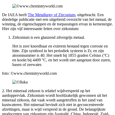
De IAEA heeft
The Metallurgy of Zirconium
, uitgebracht. Een
driedelige publicatie met een uitgebreid overzicht van het metaal, de
winning, de eigenschappen en de toepassingen ervan in kernenergie.
Hier zijn vijf interessante feiten over zirkonium:
Zirkonium is een glanzend zilvergrijs metaal.
Het is zeer kneedbaar en extreem bestand tegen corrosie en
hitte. Zijn symbool in het periodiek systeem is Zr, en zijn
atoomnummer is 40. Het smelt bij 1855 graden Celsius (°C)
en kookt bij 4409 °C, en het wordt niet aangetast door zuren,
basen of zeewater.
foto: ©www.chemistryworld.com
2. Het mineraal zirkoon is relatief wijdverspreid op het
aardoppervlak. Zirkonium wordt hoofdzakelijk gewonnen uit het
mineraal zirkoon, dat vaak wordt aangetroffen in het zand van
kustwateren. Het mineraal bevindt zich niet in geconcentreerde
afzettingen, maar is wijd verspreid in de grond. De belangrijkste
producenten van zirkonium zijn Australië, China, Indonesië, Zuid-