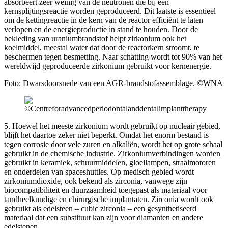
absorbeert zeer weinig van de neutronen die bij een
kernsplijtingsreactie worden geproduceerd. Dit laatste is essentieel
om de kettingreactie in de kern van de reactor efficiënt te laten
verlopen en de energieproductie in stand te houden. Door de
bekleding van uraniumbrandstof helpt zirkonium ook het
koelmiddel, meestal water dat door de reactorkern stroomt, te
beschermen tegen besmetting. Naar schatting wordt tot 90% van het
wereldwijd geproduceerde zirkonium gebruikt voor kernenergie.
Foto: Dwarsdoorsnede van een AGR-brandstofassemblage. ©WNA
5. Hoewel het meeste zirkonium wordt gebruikt op nucleair gebied,
blijft het daartoe zeker niet beperkt. Omdat het enorm bestand is
tegen corrosie door vele zuren en alkaliën, wordt het op grote schaal
gebruikt in de chemische industrie. Zirkoniumverbindingen worden
gebruikt in keramiek, schuurmiddelen, gloeilampen, straalmotoren
en onderdelen van spaceshuttles. Op medisch gebied wordt
zirkoniumdioxide, ook bekend als zirconia, vanwege zijn
biocompatibiliteit en duurzaamheid toegepast als materiaal voor
tandheelkundige en chirurgische implantaten. Zirconia wordt ook
gebruikt als edelsteen – cubic zirconia – een gesynthetiseerd
materiaal dat een substituut kan zijn voor diamanten en andere
edelstenen.