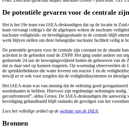
Foto: Directeur-generaal Rafael Mariano Grossi – fotocredit: ©D. 
De potentiële gevaren voor de centrale zij
Het is het 19e team van IAEA-deskundigen dat op de locatie in Zuid-
team vervangt collega’s die de afgelopen weken de nucleaire veilighe
nucleaire veiligheids- en beveiligingssituatie in de centrale blijft ui
werk blijven stellen om deze belangrijke nucleaire faciliteit veilig te 
De potentiële gevaren voor de centrale zijn constant en de situatie
activiteit in de gebieden rond de ZNPP. Het ging onder andere om uitg
gedurende 24 uur de bewegingsvrijheid buiten de gebouwen van de ZNP
dat ze daar snel op kunnen reageren. Op woensdag observeerden de I
de sprinklerbekkens die water leveren om reactor 1 en de veiligheidss
terwijl ze er ook voor zorgden dat de veiligheidssystemen en dieselge
Het IAEA-team was van mening dat de oefening goed georganiseerd was e
noodsituaties te hebben. Hiervoor zijn regelmatige oefeningen nodig.
geconfronteerd”, aldus Grossi. De IAEA-deskundigen die aanwezig war
beveiliging gehandhaafd blijft ondanks de gevolgen van het voortdur
Lees het volledige artikel op de
website van de IAEA
.
Bronnen