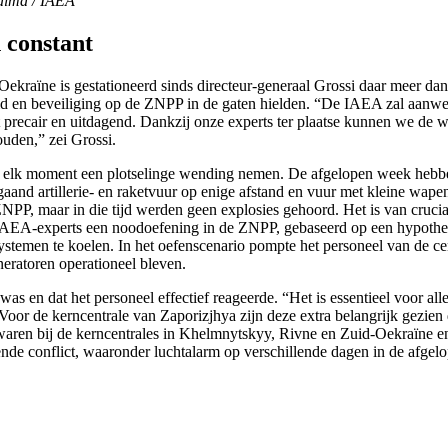
Calma / IAEA
n constant
Oekraïne is gestationeerd sinds directeur-generaal Grossi daar meer 
id en beveiliging op de ZNPP in de gaten hielden. “De IAEA zal aanwez
terst precair en uitdagend. Dankzij onze experts ter plaatse kunnen we de
houden,” zei Grossi.
 kan elk moment een plotselinge wending nemen. De afgelopen week heb
aand artillerie- en raketvuur op enige afstand en vuur met kleine wapen
P, maar in die tijd werden geen explosies gehoord. Het is van cruciaal
AEA-experts een noodoefening in de ZNPP, gebaseerd op een hypotheti
ystemen te koelen. In het oefenscenario pompte het personeel van de cen
neratoren operationeel bleven.
n dat het personeel effectief reageerde. “Het is essentieel voor alle n
 Voor de kerncentrale van Zaporizjhya zijn deze extra belangrijk gezi
en bij de kerncentrales in Khelmnytskyy, Rivne en Zuid-Oekraïne en d
ende conflict, waaronder luchtalarm op verschillende dagen in de afgel