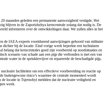
dan 20 maanden geleden een permanente aanwezigheid vestigde. Het
ig blijven in de Zaporizhzhya kerncentrale zolang dat nodig is. De
 wereld informeren over de ontwikkelingen daar. We zullen alles in het
ben de IAEA-experts voortdurend aanwijzingen gehoord van militaire
s dichter bij de locatie. Eind vorige week beperkte een luchtalarm
 belang dat kerncentrales goed zijn voorbereid op noodsituaties en
sch scenario van schade aan een pijp die verbonden is met een van
trale water in de sprinklervijver en repareerde de beschadigde pijp,
ucleaire faciliteiten om een effectieve voorbereiding en reactie op
en de buitengewone risico’s waarmee de centrale momenteel wordt
e locatie in Tsjernobyl meldden dat de nucleaire veiligheid en
open week.