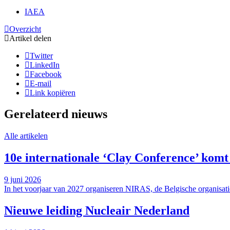
IAEA
Overzicht
Artikel delen
Twitter
LinkedIn
Facebook
E-mail
Link kopiëren
Gerelateerd nieuws
Alle artikelen
10e internationale ‘Clay Conference’ komt
9 juni 2026
In het voorjaar van 2027 organiseren NIRAS, de Belgische organisati
Nieuwe leiding Nucleair Nederland