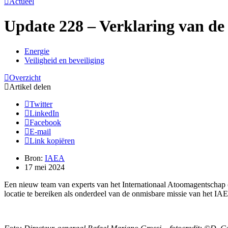
Actueel
Update 228 – Verklaring van de 
Energie
Veiligheid en beveiliging
Overzicht
Artikel delen
Twitter
LinkedIn
Facebook
E-mail
Link kopiëren
Bron:
IAEA
17 mei 2024
Een nieuw team van experts van het Internationaal Atoomagentschap
locatie te bereiken als onderdeel van de onmisbare missie van het IA