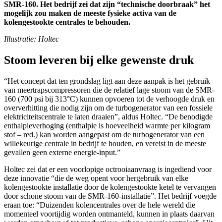
SMR-160. Het bedrijf zei dat zijn “technische doorbraak” het
mogelijk zou maken de meeste fysieke activa van de
kolengestookte centrales te behouden.
Illustratie: Holtec
Stoom leveren bij elke gewenste druk
“Het concept dat ten grondslag ligt aan deze aanpak is het gebruik
van meertrapscompressoren die de relatief lage stoom van de SMR-
160 (700 psi bij 313°C) kunnen opvoeren tot de verhoogde druk en
oververhitting die nodig zijn om de turbogenerator van een fossiele
elektriciteitscentrale te laten draaien”, aldus Holtec. “De benodigde
enthalpieverhoging (enthalpie is hoeveelheid warmte per kilogram
stof – red.) kan worden aangepast om de turbogenerator van een
willekeurige centrale in bedrijf te houden, en vereist in de meeste
gevallen geen externe energie-input.”
Holtec zei dat er een voorlopige octrooiaanvraag is ingediend voor
deze innovatie “die de weg opent voor hergebruik van elke
kolengestookte installatie door de kolengestookte ketel te vervangen
door schone stoom van de SMR-160-installatie”. Het bedrijf voegde
eraan toe: “Duizenden kolencentrales over de hele wereld die
momenteel voortijdig worden ontmanteld, kunnen in plaats daarvan