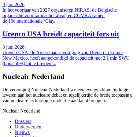
9 juni 2026
In het voorjaar van 2027 organiseren NIRAS, de Belgische
organisatie voor radioactief afval, en COVRA samen
de 10e internationale ‘Clay...
Urenco USA breidt capaciteit fors uit
8 juni 2026
Urenco USA, de Amerikaanse vestiging van Urenco in Eunice,
New Mexico, heeft aangekondigd de capaciteit met 2.1 mln SWU
(bijna 50%) uit te breiden....
Nucleair Nederland
De vereniging Nucleair Nederland wil een evenwichtige bijdrage
leveren aan het nucleaire debat en tegelijkertijd de brede toepassing
van nucleaire technologie onder de aandacht brengen.
Nucleair Nederland
Dossiers
Onderwerpen
Nieuws