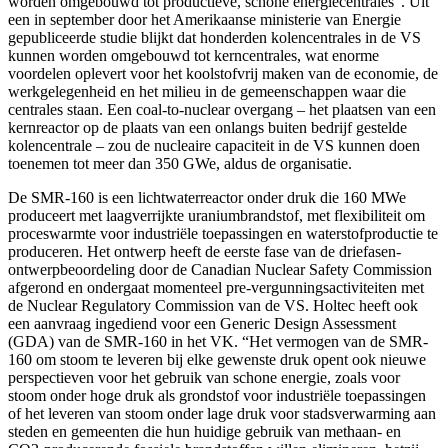
worden omgebouwd tot productieve, schone energiecentrales”. Uit
een in september door het Amerikaanse ministerie van Energie
gepubliceerde studie blijkt dat honderden kolencentrales in de VS
kunnen worden omgebouwd tot kerncentrales, wat enorme
voordelen oplevert voor het koolstofvrij maken van de economie, de
werkgelegenheid en het milieu in de gemeenschappen waar die
centrales staan. Een coal-to-nuclear overgang – het plaatsen van een
kernreactor op de plaats van een onlangs buiten bedrijf gestelde
kolencentrale – zou de nucleaire capaciteit in de VS kunnen doen
toenemen tot meer dan 350 GWe, aldus de organisatie.
De SMR-160 is een lichtwaterreactor onder druk die 160 MWe
produceert met laagverrijkte uraniumbrandstof, met flexibiliteit om
proceswarmte voor industriële toepassingen en waterstofproductie te
produceren. Het ontwerp heeft de eerste fase van de driefasen-
ontwerpbeoordeling door de Canadian Nuclear Safety Commission
afgerond en ondergaat momenteel pre-vergunningsactiviteiten met
de Nuclear Regulatory Commission van de VS. Holtec heeft ook
een aanvraag ingediend voor een Generic Design Assessment
(GDA) van de SMR-160 in het VK. “Het vermogen van de SMR-
160 om stoom te leveren bij elke gewenste druk opent ook nieuwe
perspectieven voor het gebruik van schone energie, zoals voor
stoom onder hoge druk als grondstof voor industriële toepassingen
of het leveren van stoom onder lage druk voor stadsverwarming aan
steden en gemeenten die hun huidige gebruik van methaan- en