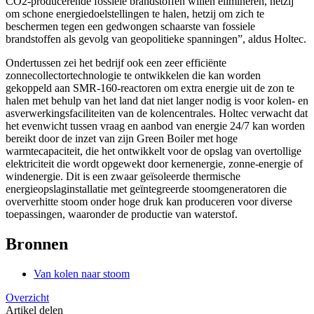
CO2-producerende fossiele brandstoffen willen elimineren, hetzij
om schone energiedoelstellingen te halen, hetzij om zich te
beschermen tegen een gedwongen schaarste van fossiele
brandstoffen als gevolg van geopolitieke spanningen”, aldus Holtec.
Ondertussen zei het bedrijf ook een zeer efficiënte
zonnecollectortechnologie te ontwikkelen die kan worden
gekoppeld aan SMR-160-reactoren om extra energie uit de zon te
halen met behulp van het land dat niet langer nodig is voor kolen- en
asverwerkingsfaciliteiten van de kolencentrales. Holtec verwacht dat
het evenwicht tussen vraag en aanbod van energie 24/7 kan worden
bereikt door de inzet van zijn Green Boiler met hoge
warmtecapaciteit, die het ontwikkelt voor de opslag van overtollige
elektriciteit die wordt opgewekt door kernenergie, zonne-energie of
windenergie. Dit is een zwaar geïsoleerde thermische
energieopslaginstallatie met geïntegreerde stoomgeneratoren die
oververhitte stoom onder hoge druk kan produceren voor diverse
toepassingen, waaronder de productie van waterstof.
Bronnen
Van kolen naar stoom
Overzicht
Artikel delen