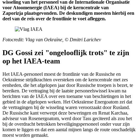
wisseling van het personeel van de Internationale Organisatie
voor Atoomenergie (IAEA) bij de kerncentrale van
Zaporizja plaatsgevonden. De deskundigen moesten hierbij een
deel van de reis over de frontlinie te voet afleggen.
Fotocredit: Vlag van Oekraïne, © Dmitri Larichev
DG Gossi zei "ongelooflijk trots" te zijn
op het IAEA-team
Het IAEA-personeel moest de frontlinie van de Russische en
Oekraïense strijdkrachten oversteken om de kerncentrale met zes
eenheden, die het afgelopen jaar door Russische troepen is bezet, te
bereiken. De vertraging bij de laatste personeelswissel kwam na
berichten van de IAEA over een toename van beschietingen in het
gebied in de afgelopen weken. Het Oekraïense Energoatom zei dat
de vertragingen bij de wisseling waren veroorzaakt door Rusland.
De Russische kant verwerpt deze beweringen en Renat Karchaa,
adviseur van Rosenergoatom, werd door Tass geciteerd als zou het
bij de overdracht betrokken beveiligingspersoneel onder vuur zijn
komen te liggen en dat een aantal mijnen langs de route onschadelijk
moest worden gemaakt.