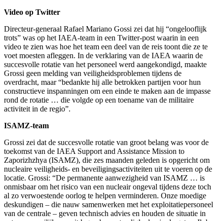
Video op Twitter
Directeur-generaal Rafael Mariano Gossi zei dat hij “ongelooflijk
trots” was op het IAEA-team in een Twitter-post waarin in een
video te zien was hoe het team een deel van de reis toont die ze te
voet moesten afleggen. In de verklaring van de IAEA waarin de
succesvolle rotatie van het personeel werd aangekondigd, maakte
Grossi geen melding van veiligheidsproblemen tijdens de
overdracht, maar “bedankte hij alle betrokken partijen voor hun
constructieve inspanningen om een einde te maken aan de impasse
rond de rotatie … die volgde op een toename van de militaire
activiteit in de regio”.
ISAMZ-team
Grossi zei dat de succesvolle rotatie van groot belang was voor de
toekomst van de IAEA Support and Assistance Mission to
Zaporizhzhya (ISAMZ), die zes maanden geleden is opgericht om
nucleaire veiligheids- en beveiligingsactiviteiten uit te voeren op de
locatie. Grossi: “De permanente aanwezigheid van ISAMZ … is
onmisbaar om het risico van een nucleair ongeval tijdens deze toch
al zo verwoestende oorlog te helpen verminderen. Onze moedige
deskundigen – die nauw samenwerken met het exploitatiepersoneel
van de centrale – geven technisch advies en houden de situatie in