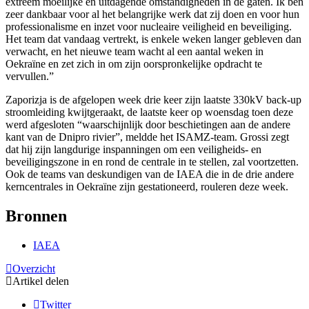
extreem moeilijke en uitdagende omstandigheden in de gaten. Ik ben
zeer dankbaar voor al het belangrijke werk dat zij doen en voor hun
professionalisme en inzet voor nucleaire veiligheid en beveiliging.
Het team dat vandaag vertrekt, is enkele weken langer gebleven dan
verwacht, en het nieuwe team wacht al een aantal weken in
Oekraïne en zet zich in om zijn oorspronkelijke opdracht te
vervullen.”
Zaporizja is de afgelopen week drie keer zijn laatste 330kV back-up
stroomleiding kwijtgeraakt, de laatste keer op woensdag toen deze
werd afgesloten “waarschijnlijk door beschietingen aan de andere
kant van de Dnipro rivier”, meldde het ISAMZ-team. Grossi zegt
dat hij zijn langdurige inspanningen om een veiligheids- en
beveiligingszone in en rond de centrale in te stellen, zal voortzetten.
Ook de teams van deskundigen van de IAEA die in de drie andere
kerncentrales in Oekraïne zijn gestationeerd, rouleren deze week.
Bronnen
IAEA
Overzicht
Artikel delen
Twitter