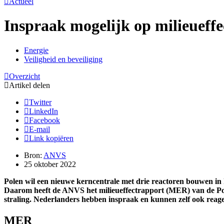
Actueel
Inspraak mogelijk op milieueff
Energie
Veiligheid en beveiliging
Overzicht
Artikel delen
Twitter
LinkedIn
Facebook
E-mail
Link kopiëren
Bron:
ANVS
25 oktober 2022
Polen wil een nieuwe kerncentrale met drie reactoren bouwen in
Daarom heeft de ANVS het milieueffectrapport (MER) van de Polen
straling. Nederlanders hebben inspraak en kunnen zelf ook reage
MER