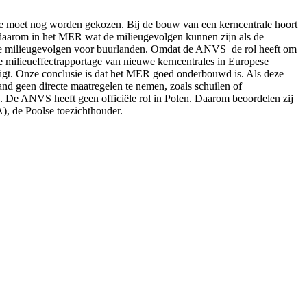
e moet nog worden gekozen. Bij de bouw van een kerncentrale hoort
 daarom in het MER wat de milieugevolgen kunnen zijn als de
lijke milieugevolgen voor buurlanden. Omdat de ANVS de rol heeft om
de milieueffectrapportage van nieuwe kerncentrales in Europese
ligt. Onze conclusie is dat het MER goed onderbouwd is. Als deze
and geen directe maatregelen te nemen, zoals schuilen of
n. De ANVS heeft geen officiële rol in Polen. Daarom beoordelen zij
), de Poolse toezichthouder.