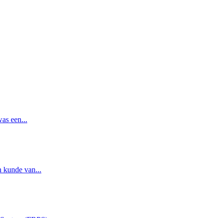
as een...
n kunde van...