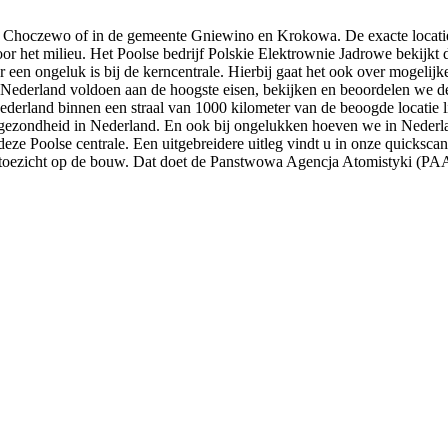
e Choczewo of in de gemeente Gniewino en Krokowa. De exacte locati
or het milieu. Het Poolse bedrijf Polskie Elektrownie Jadrowe bekijkt
r een ongeluk is bij de kerncentrale. Hierbij gaat het ook over moge
 in Nederland voldoen aan de hoogste eisen, bekijken en beoordelen we 
derland binnen een straal van 1000 kilometer van de beoogde locatie 
 de gezondheid in Nederland. En ook bij ongelukken hoeven we in Nederl
deze Poolse centrale. Een uitgebreidere uitleg vindt u in onze quicksca
n toezicht op de bouw. Dat doet de Panstwowa Agencja Atomistyki (PAA