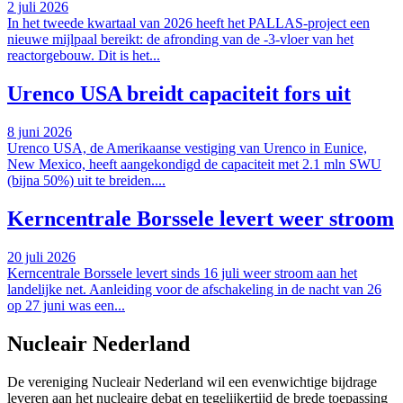
2 juli 2026
In het tweede kwartaal van 2026 heeft het PALLAS-project een
nieuwe mijlpaal bereikt: de afronding van de -3-vloer van het
reactorgebouw. Dit is het...
Urenco USA breidt capaciteit fors uit
8 juni 2026
Urenco USA, de Amerikaanse vestiging van Urenco in Eunice,
New Mexico, heeft aangekondigd de capaciteit met 2.1 mln SWU
(bijna 50%) uit te breiden....
Kerncentrale Borssele levert weer stroom
20 juli 2026
Kerncentrale Borssele levert sinds 16 juli weer stroom aan het
landelijke net. Aanleiding voor de afschakeling in de nacht van 26
op 27 juni was een...
Nucleair Nederland
De vereniging Nucleair Nederland wil een evenwichtige bijdrage
leveren aan het nucleaire debat en tegelijkertijd de brede toepassing