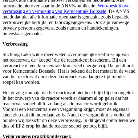
verzoek alle informatie hierover verzameld en beoordeeld. Alle
informatie hierover staat in de ANVS-publicatie:
Woo-besluit over
verbrossing en vermoeiing van Kerncentrale Borssele
. De ANVS
meldt dat niet alle informatie openbaar is gemaakt, zoals bepaalde
vertrouwelijke bedrijfs- en fabricagegegevens. Ook zijn vanwege
privacy persoonsgegevens, zoals namen en handtekeningen,
onleesbaar gemaakt.
Verbrossing
Stichting Laka wilde meer weten over mogelijke verbrossing van
het reactorvat, de ‘koepel’ die de reactorkern beschermt. Bij een
kernreactie in een kerncentrale komt veel energie vrij. Dat geldt ook
voor Kerncentrale Borssele. Het is bekend dat het metaal in de wand
van het reactorvat door deze kernreacties na langere tijd minder
soepel kan worden.
Het gevolg kan zijn dat het reactorvat niet heel blijft bij een ongeluk.
In het ontwerp van de reactor wordt er daarom al op gelet dat het
reactorvat soepel blijft, zo lang als de reactor wordt gebruikt.
Voordat een kerncentrale een vergunning krijgt, moet de eigenaar
laten zien dat dit inderdaad zo is. Nadat de vergunning is verleend,
houden wij toezicht op deze verbrossing. In dit geval controleren we
dus of EPZ erop let dat de reactor soepel genoeg blijft.
Veilig volgens praktijkonderzoek