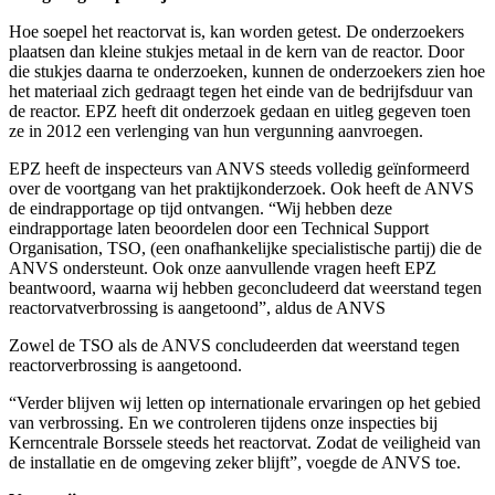
Hoe soepel het reactorvat is, kan worden getest. De onderzoekers
plaatsen dan kleine stukjes metaal in de kern van de reactor. Door
die stukjes daarna te onderzoeken, kunnen de onderzoekers zien hoe
het materiaal zich gedraagt tegen het einde van de bedrijfsduur van
de reactor. EPZ heeft dit onderzoek gedaan en uitleg gegeven toen
ze in 2012 een verlenging van hun vergunning aanvroegen.
EPZ heeft de inspecteurs van ANVS steeds volledig geïnformeerd
over de voortgang van het praktijkonderzoek. Ook heeft de ANVS
de eindrapportage op tijd ontvangen. “Wij hebben deze
eindrapportage laten beoordelen door een Technical Support
Organisation, TSO, (een onafhankelijke specialistische partij) die de
ANVS ondersteunt. Ook onze aanvullende vragen heeft EPZ
beantwoord, waarna wij hebben geconcludeerd dat weerstand tegen
reactorvatverbrossing is aangetoond”, aldus de ANVS
Zowel de TSO als de ANVS concludeerden dat weerstand tegen
reactorverbrossing is aangetoond.
“Verder blijven wij letten op internationale ervaringen op het gebied
van verbrossing. En we controleren tijdens onze inspecties bij
Kerncentrale Borssele steeds het reactorvat. Zodat de veiligheid van
de installatie en de omgeving zeker blijft”, voegde de ANVS toe.