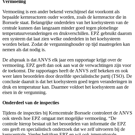
Vermoeiing
Vermoeiing is een ander bekend verschijnsel dat voorkomt als
bepaalde kernreactoren ouder worden, zoals de kernreactor die in
Borssele staat. Belangrijke onderdelen van het koelsysteem van de
centrale kunnen dan langzaam minder goed tegen plotselinge
temperatuurveranderingen en drukverschillen. EPZ gebruikt daarom
een systeem dat laat zien welke onderdelen in het koelsysteem
worden belast. Zodat de vergunninghouder op tijd maatregelen kan
nemen als dat nodig is.
De afspraak is dat ANVS elk jaar een rapportage krijgt over de
vermoeiing. EPZ geeft dan ook aan wat de verwachtingen zijn voor
de toekomst. Die rapportages heeft de ANVS zelf bekeken en ook
weer laten beoordelen door dezelfde specialistische partij (TSO). De
conclusie daaruit is dat het koelsysteem goed tegen veranderingen in
druk en temperatuur kan. Daarmee voldoet het koelsysteem aan de
eisen in de vergunning.
Onderdeel van de inspecties
Tijdens de inspecties bij Kerncentrale Borssele controleert de ANVS
ook steeds hoe EPZ omgaat met mogelijke vermoeiing. “De
controle hierop bestaat uit het beoordelen van informatie die EPZ
ons geeft en specialistisch onderzoek dat we zelf uitvoeren bij de
kerncentrale. Verder bekijken EPZ en wij ook internationale