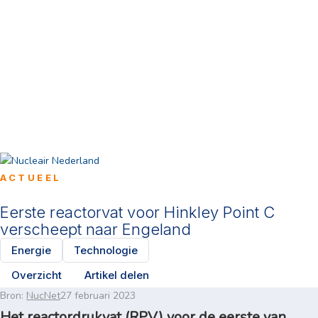
ACTUEEL
Eerste reactorvat voor Hinkley Point C
verscheept naar Engeland
Energie
Technologie
Overzicht
Artikel delen
Bron:
NucNet
27 februari 2023
Het reactordrukvat (RPV) voor de eerste van