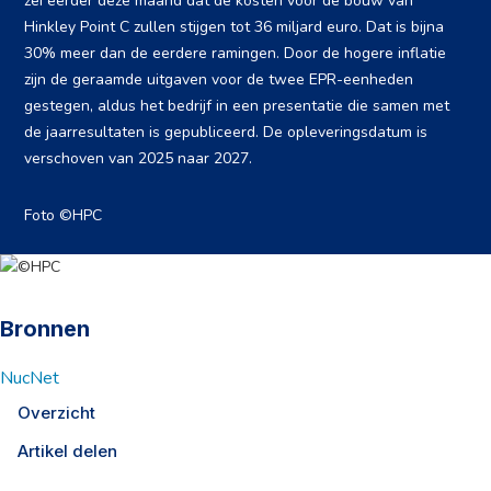
zei eerder deze maand dat de kosten voor de bouw van
Hinkley Point C zullen stijgen tot 36 miljard euro. Dat is bijna
30% meer dan de eerdere ramingen. Door de hogere inflatie
zijn de geraamde uitgaven voor de twee EPR-eenheden
gestegen, aldus het bedrijf in een presentatie die samen met
de jaarresultaten is gepubliceerd. De opleveringsdatum is
verschoven van 2025 naar 2027.
Foto ©HPC
Bronnen
NucNet
Overzicht
Artikel delen