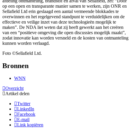
afdeling ontmanteling, brandstof en afval van Sellafield, zei: “Door
op een open en transparante manier samen te werken, zijn ONR en
Sellafield Ltd erin geslaagd een aantal vermeende blokkades te
overwinnen en het regelgevend standpunt te verduidelijken om de
effectieve en veilige inzet van deze technologieën mogelijk te
maken”. De NDA liet weten dat zij heeft gewerkt aan het creëren
van een “positieve omgeving die open discussies mogelijk maakt”,
zodat innovatie kan worden versneld en de kosten van ontmanteling
kunnen worden verlaagd.
Foto ©Sellafield Ltd.
Bronnen
WNN
Overzicht
Artikel delen
Twitter
LinkedIn
Facebook
E-mail
Link kopiëren