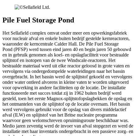
Pile Fuel Storage Pond
Het Sellafield complex omvat onder meer een opwerkingsfabriek
voor nucleair afval en enkele buiten bedrijf gestelde kernreactoren,
waaronder de kerncentrale Calder Hall. De Pile Fuel Storage
Pond (PFSP) werd tussen eind jaren 40 en begin jaren 50 gebouwd
en in gebruik genomen als koel- en opslagfaciliteit voor bestraalde
splijtstof en isotopen van de twee Windscale-reactoren. Het
bestraalde materiaal werd uit elke reactor geloosd in grote vaten en
vervolgens via ondergedompelde waterleidingen naar het bassin
overgebracht. In het bassin werd de splijtstof gekoeld en vervolgens
onder water ontleed alvorens in kleine vaten te worden uitgevoerd
voor opwerking in andere faciliteiten op de locatie. De installatie
functioneerde met succes totdat zij in 1962 buiten bedrijf werd
gesteld, toen het eerste Magnox-splijtstofopslagbekken de opslag en
het ontmantelen van de splijtstof op de locatie overnam. Het bassin
werd vervolgens gebruikt voor de opslag van divers middelactief
afval (ILW) en splijtstof van het Britse nucleaire programma
waarvoor geen welomschreven opruimingsroute beschikbaar was.
Medio jaren zeventig werd de invoer van afval stopgezet en werd de
installatie met haar inventaris ondergebracht in een passieve zorg- en