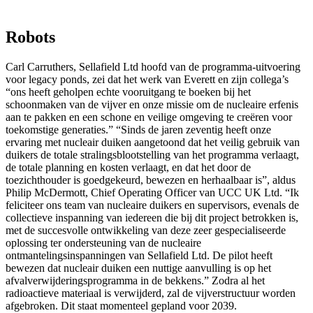
Robots
Carl Carruthers, Sellafield Ltd hoofd van de programma-uitvoering
voor legacy ponds, zei dat het werk van Everett en zijn collega’s
“ons heeft geholpen echte vooruitgang te boeken bij het
schoonmaken van de vijver en onze missie om de nucleaire erfenis
aan te pakken en een schone en veilige omgeving te creëren voor
toekomstige generaties.” “Sinds de jaren zeventig heeft onze
ervaring met nucleair duiken aangetoond dat het veilig gebruik van
duikers de totale stralingsblootstelling van het programma verlaagt,
de totale planning en kosten verlaagt, en dat het door de
toezichthouder is goedgekeurd, bewezen en herhaalbaar is”, aldus
Philip McDermott, Chief Operating Officer van UCC UK Ltd. “Ik
feliciteer ons team van nucleaire duikers en supervisors, evenals de
collectieve inspanning van iedereen die bij dit project betrokken is,
met de succesvolle ontwikkeling van deze zeer gespecialiseerde
oplossing ter ondersteuning van de nucleaire
ontmantelingsinspanningen van Sellafield Ltd. De pilot heeft
bewezen dat nucleair duiken een nuttige aanvulling is op het
afvalverwijderingsprogramma in de bekkens.” Zodra al het
radioactieve materiaal is verwijderd, zal de vijverstructuur worden
afgebroken. Dit staat momenteel gepland voor 2039.