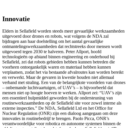
Innovatie
Elders in Sellafield worden steeds meer gevaarlijke werkzaamheden
uitgevoerd door drones en robots, wat volgens de NDA zal
bijdragen aan haar doelstelling om het aantal gevaarlijke
ontmantelingswerkzaamheden dat rechtstreeks door mensen wordt
uitgevoerd tegen 2030 te halveren. Peter Allport, hoofd
technologieën op afstand binnen engineering en onderhoud bij
Sellafield, zei dat robots gebieden hebben kunnen betreden die
voorheen ontoegankelijk waren en materiaal hebben kunnen
verplaatsen, zodat het via bestaande afvalroutes kan worden bereikt
en verwerkt. Maar de gevaren in kwestie houden niet allemaal
verband met straling. Een van de belangrijkste voordelen van drones
– onbemande luchtvaartuigen, of UAV’s – is bijvoorbeeld dat
mensen niet op hoogte hoeven te werken. Allport zei: “UAV’s zijn
een essentieel hulpmiddel geworden bij de ondersteuning van
routinewerkzaamheden op de Sellafield site voor zowel interne als
externe inspecties.” De NDA, Sellafield Ltd en het Office for
Nuclear Regulation (ONR) zijn een dialoog aangegaan om deze
innovaties in routinebedrijf te brengen. Paolo Picca, ONR’s
verantwoordelijke voor robotica en autonome systemen binnen de