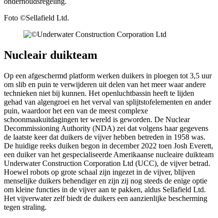
onderhoudsregeling.
Foto ©Sellafield Ltd.
Nucleair duikteam
Op een afgeschermd platform werken duikers in ploegen tot 3,5 uur
om slib en puin te verwijderen uit delen van het meer waar andere
technieken niet bij kunnen. Het openluchtbassin heeft te lijden
gehad van algengroei en het verval van splijtstofelementen en ander
puin, waardoor het een van de meest complexe
schoonmaakuitdagingen ter wereld is geworden. De Nuclear
Decommissioning Authority (NDA) zei dat volgens haar gegevens
de laatste keer dat duikers de vijver hebben betreden in 1958 was.
De huidige reeks duiken begon in december 2022 toen Josh Everett,
een duiker van het gespecialiseerde Amerikaanse nucleaire duikteam
Underwater Construction Corporation Ltd (UCC), de vijver betrad.
Hoewel robots op grote schaal zijn ingezet in de vijver, blijven
menselijke duikers behendiger en zijn zij nog steeds de enige optie
om kleine functies in de vijver aan te pakken, aldus Sellafield Ltd.
Het vijverwater zelf biedt de duikers een aanzienlijke bescherming
tegen straling.