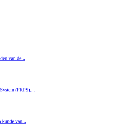
den van de...
 System (FRPS),...
n kunde van...