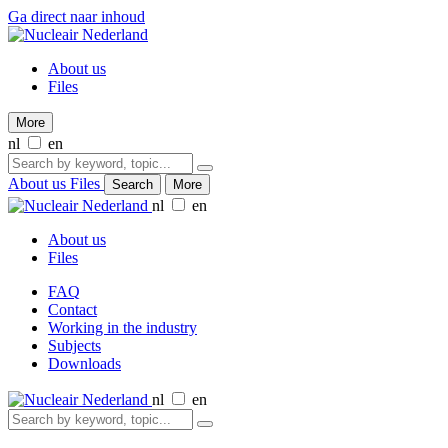
Ga direct naar inhoud
About us
Files
More
nl
en
About us
Files
Search
More
nl
en
About us
Files
FAQ
Contact
Working in the industry
Subjects
Downloads
nl
en